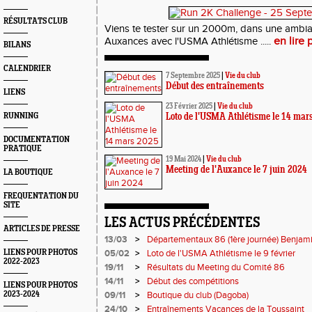
RÉSULTATS CLUB
Viens te tester sur un 2000m, dans une ambia
en lire 
Auxances avec l'USMA Athlétisme .....
BILANS
CALENDRIER
7 Septembre 2025
|
Vie du club
Début des entraînements
LIENS
23 Février 2025
|
Vie du club
RUNNING
Loto de l'USMA Athlétisme le 14 mar
DOCUMENTATION
PRATIQUE
19 Mai 2024
|
Vie du club
Meeting de l'Auxance le 7 juin 2024
LA BOUTIQUE
FREQUENTATION DU
SITE
LES ACTUS PRÉCÉDENTES
ARTICLES DE PRESSE
13/03
>
Départementaux 86 (1ère journée) Benjam
EA-PO
LIENS POUR PHOTOS
05/02
>
Loto de l'USMA Athlétisme le 9 février
2022-2023
19/11
>
Résultats du Meeting du Comité 86
14/11
>
Début des compétitions
LIENS POUR PHOTOS
2023-2024
09/11
>
Boutique du club (Dagoba)
24/10
>
Entraînements Vacances de la Toussaint